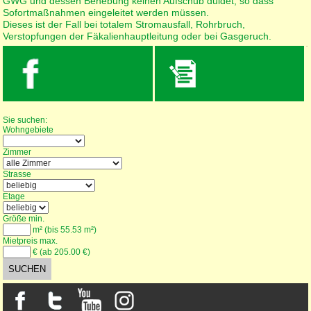
GWG und dessen Behebung keinen Aufschub duldet, so dass
Sofortmaßnahmen eingeleitet werden müssen.
Dieses ist der Fall bei totalem Stromausfall, Rohrbruch,
Verstopfungen der Fäkalienhauptleitung oder bei Gasgeruch.
Wohnungssuche
Sie suchen:
Wohngebiete
Zimmer
Strasse
Etage
Größe min.
m² (bis 55.53 m²)
Mietpreis max.
€ (ab 205.00 €)