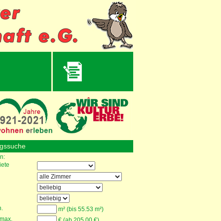
gssuche
n:
ete
.
m² (bis 55.53 m²)
 max.
€ (ab 205.00 €)