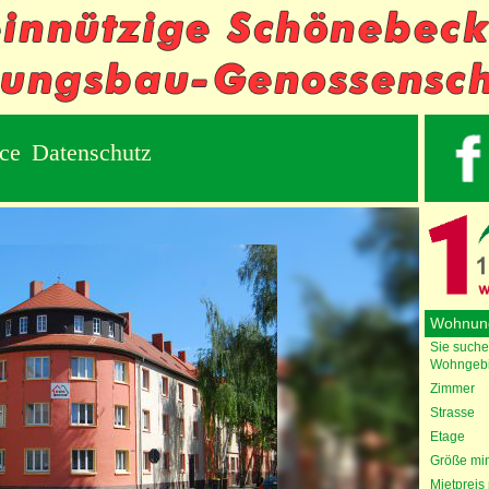
ice
Datenschutz
Wohnun
Sie suche
Wohngebi
Zimmer
Strasse
Etage
Größe min
Mietpreis