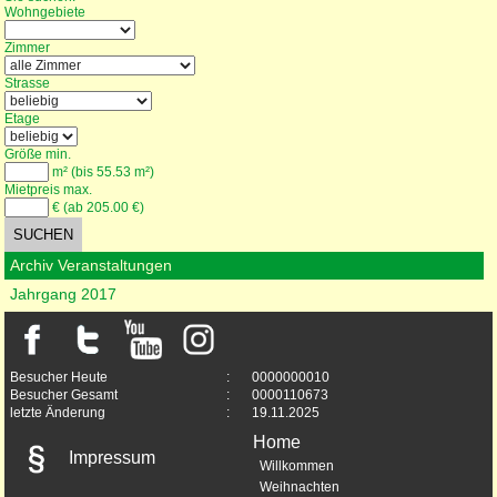
Wohngebiete
Zimmer
Strasse
Etage
Größe min.
m² (bis 55.53 m²)
Mietpreis max.
€ (ab 205.00 €)
Archiv Veranstaltungen
Jahrgang 2017
Besucher Heute
:
0000000010
Besucher Gesamt
:
0000110673
letzte Änderung
:
19.11.2025
Home
Impressum
Willkommen
Weihnachten