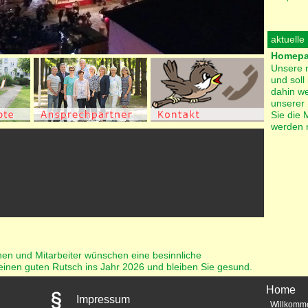
aktuelle
Homepag
Unsere 
und soll
dahin we
unserer
Sie die 
werden n
nnen und Mitarbeiter wünschen eine besinnliche
einen guten Rutsch ins Jahr 2026 und bleiben Sie gesund.
Home
Impressum
Willkomm