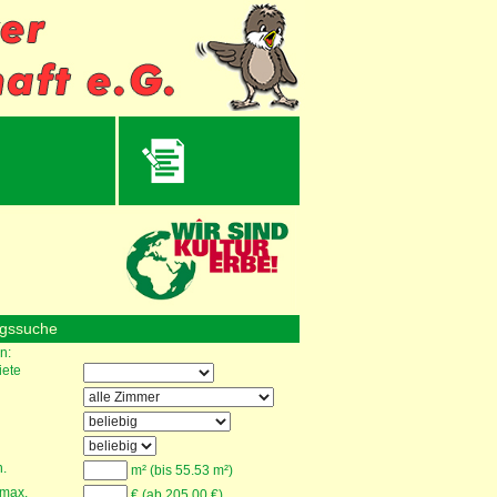
gssuche
n:
ete
.
m² (bis 55.53 m²)
 max.
€ (ab 205.00 €)