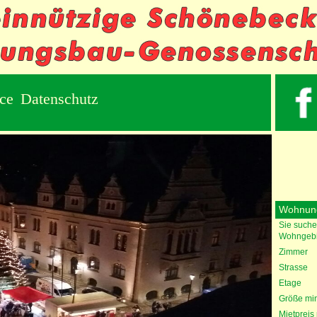
ice
Datenschutz
Wohnun
Sie suche
Wohngebi
Zimmer
Strasse
Etage
Größe min
Mietpreis