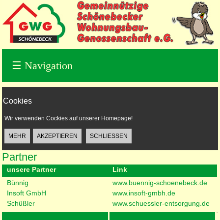
☰
Navigation
Cookies
Wir verwenden Cockies auf unserer Homepage!
Partner
unsere Partner
Link
Bünnig
www.buennig-schoenebeck.de
Insoft GmbH
www.insoft-gmbh.de
Schüßler
www.schuessler-entsorgung.de