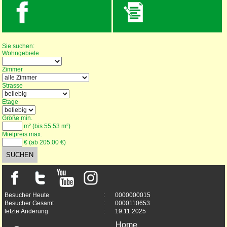
Wohnungssuche
Sie suchen:
Wohngebiete
Zimmer
Strasse
Etage
Größe min.
m² (bis 55.53 m²)
Mietpreis max.
€ (ab 205.00 €)
Besucher Heute
:
0000000015
Besucher Gesamt
:
0000110653
letzte Änderung
:
19.11.2025
Home